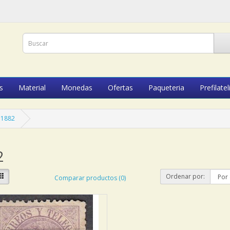
s
Material
Monedas
Ofertas
Paqueteria
Prefilatel
1882
2
Ordenar por:
Comparar productos (0)