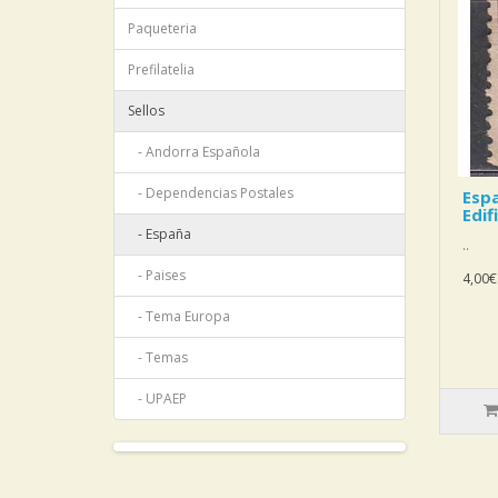
Paqueteria
Prefilatelia
Sellos
- Andorra Española
- Dependencias Postales
Esp
Edif
- España
..
- Paises
4,00€
- Tema Europa
- Temas
- UPAEP