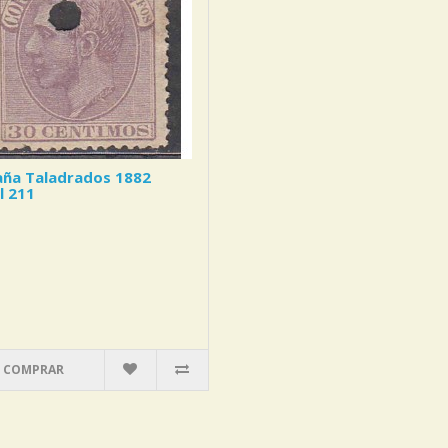
aña Taladrados 1882
il 211
COMPRAR