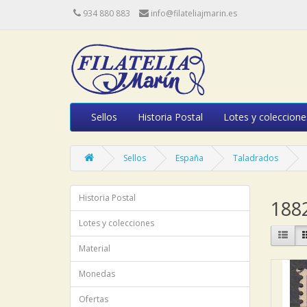
934 880 883
info@filateliajmarin.es
Sellos
Historia Postal
Lotes y coleccione
Sellos
España
Taladrados
Historia Postal
188
Lotes y colecciones
Material
Monedas
Ofertas