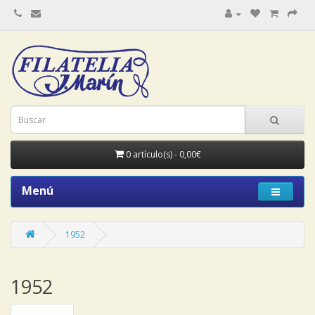
0 artículo(s) - 0,00€
Menú
1952
1952