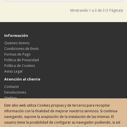
Mostrando 1 a 3 de 3 (1 Páginas)
Información
Quienes Somos
Condiciones de Envío
Formas de Pago
Política de Privacidad
Política de Cookies
Aviso Legal
Atención al cliente
Contacto
Devoluciones
SiteMap
Este sitio web utiliza Cookies propias y de terceros para recopilar
Su cuenta
información con la finalidad de mejorar nuestros servicios. Si continua
Su cuenta
navegando, supone la aceptación de la instalación de las mismas. El
Historial de pedidos
usuario tiene la posibilidad de configurar su navegador pudiendo, si así
Favoritos