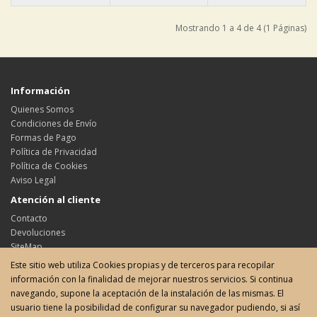
Mostrando 1 a 4 de 4 (1 Páginas)
Información
Quienes Somos
Condiciones de Envío
Formas de Pago
Política de Privacidad
Política de Cookies
Aviso Legal
Atención al cliente
Contacto
Devoluciones
SiteMap
Este sitio web utiliza Cookies propias y de terceros para recopilar
Su cuenta
información con la finalidad de mejorar nuestros servicios. Si continua
Su cuenta
navegando, supone la aceptación de la instalación de las mismas. El
Historial de pedidos
usuario tiene la posibilidad de configurar su navegador pudiendo, si así
Favoritos