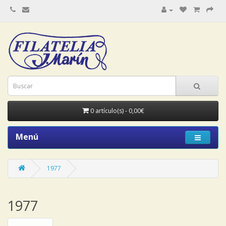
0 artículo(s) - 0,00€
Menú
1977
1977