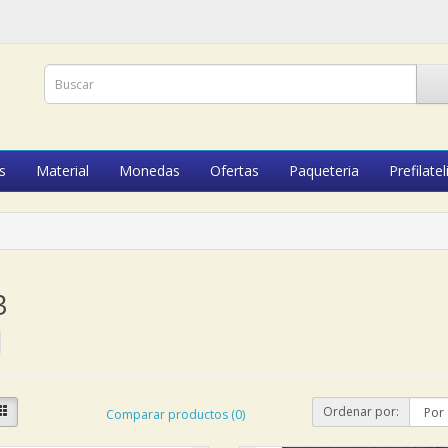
s
Material
Monedas
Ofertas
Paqueteria
Prefilatel
3
Ordenar por:
Comparar productos (0)