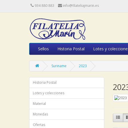
934 880 883
info@filateliajmarin.es
Sellos
Historia Postal
Lotes y coleccione
Suriname
2023
Historia Postal
202
Lotes y colecciones
Material
Monedas
Ofertas