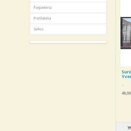
Paqueteria
Prefilatelia
Sellos
Sur
Yver
..
48,00