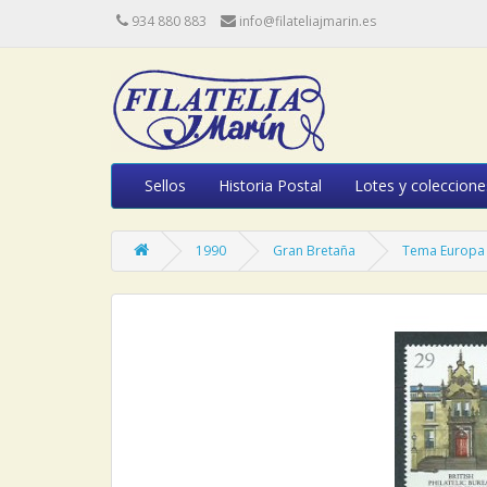
934 880 883
info@filateliajmarin.es
Sellos
Historia Postal
Lotes y coleccione
1990
Gran Bretaña
Tema Europa 