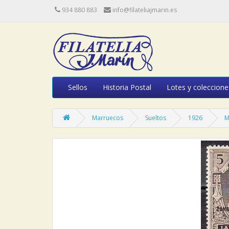
934 880 883
info@filateliajmarin.es
Sellos
Historia Postal
Lotes y coleccione
Marruecos
Sueltos
1926
M