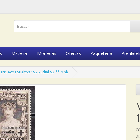
s
Material
Monedas
Ofertas
Paqueteria
Prefilatel
arruecos Sueltos 1926 Edifil 93 ** Mnh
Có
Di