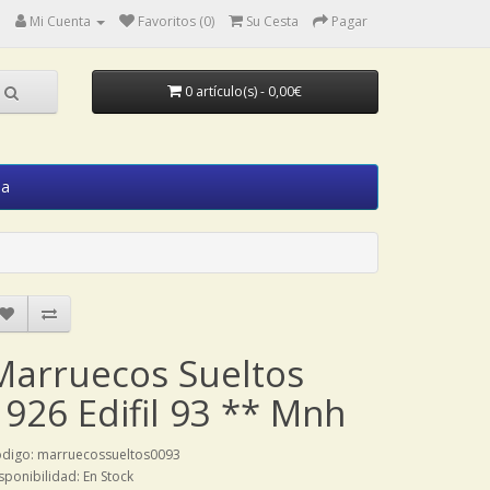
Mi Cuenta
Favoritos (0)
Su Cesta
Pagar
0 artículo(s) - 0,00€
ia
Marruecos Sueltos
1926 Edifil 93 ** Mnh
digo: marruecossueltos0093
sponibilidad: En Stock