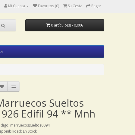
Mi Cuenta
Favoritos (0)
Su Cesta
Pagar
0 artículo(s) - 0,00€
ia
Marruecos Sueltos
1926 Edifil 94 ** Mnh
digo: marruecossueltos0094
sponibilidad: En Stock