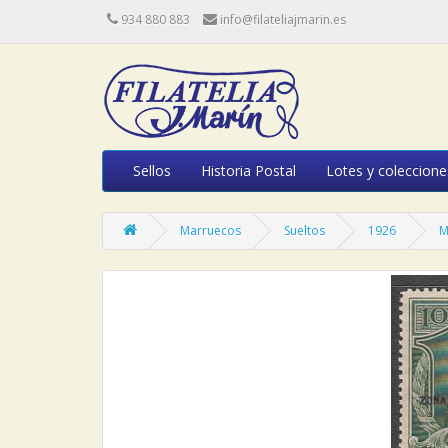
934 880 883
info@filateliajmarin.es
Sellos
Historia Postal
Lotes y coleccione
Marruecos
Sueltos
1926
M