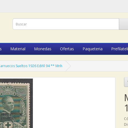
s
Material
Monedas
Ofertas
Paqueteria
Prefilatel
arruecos Sueltos 1926 Edifil 94 ** Mnh
Có
Di