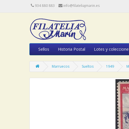
934 880 883
info@filateliajmarin.es
Sellos
Historia Postal
Lotes y coleccione
Marruecos
Sueltos
1949
M