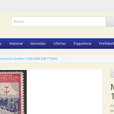
s
Material
Monedas
Ofertas
Paqueteria
Prefilatel
arruecos Sueltos 1949 Edifil 308 ** Mnh
Có
Di