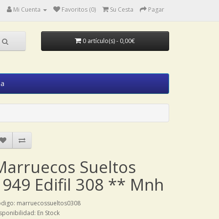
Mi Cuenta
Favoritos (0)
Su Cesta
Pagar
0 artículo(s) - 0,00€
ia
Marruecos Sueltos
1949 Edifil 308 ** Mnh
digo: marruecossueltos0308
sponibilidad: En Stock