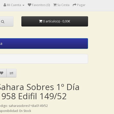
Mi Cuenta
Favoritos (0)
Su Cesta
Pagar
0 artículo(s) - 0,00€
ia
Sahara Sobres 1º Día
1958 Edifil 149/52
digo: saharasobres1ºdia0149/52
sponibilidad: En Stock