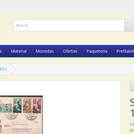
s
Material
Monedas
Ofertas
Paqueteria
Prefilatel
49/52
Có
Di