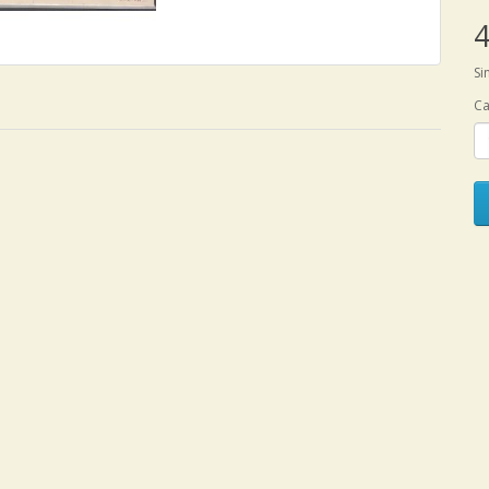
4
Si
Ca