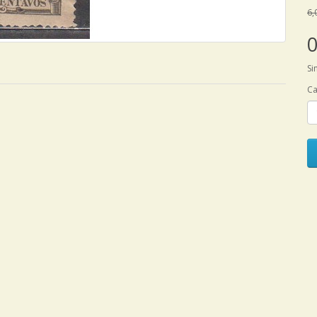
6,
0
Si
Ca