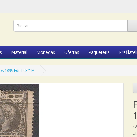
s
Material
Monedas
Ofertas
Paqueteria
Prefilatel
s 1899 Edifil 63 * Mh
Có
Di