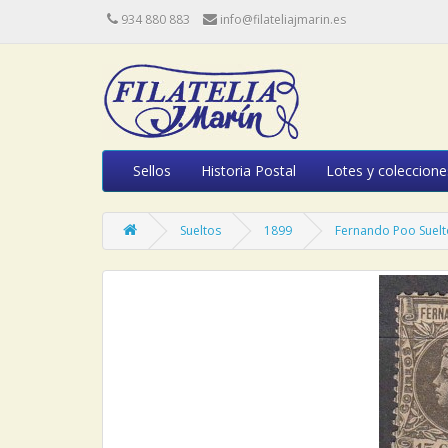
934 880 883
info@filateliajmarin.es
Sellos
Historia Postal
Lotes y coleccione
Sueltos
1899
Fernando Poo Suelto