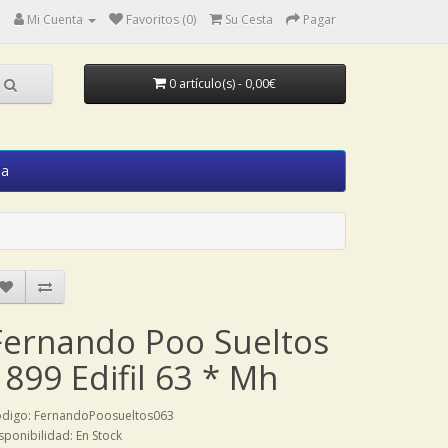
Mi Cuenta
Favoritos (0)
Su Cesta
Pagar
0 artículo(s) - 0,00€
ia
Fernando Poo Sueltos
1899 Edifil 63 * Mh
digo: FernandoPoosueltos063
sponibilidad: En Stock