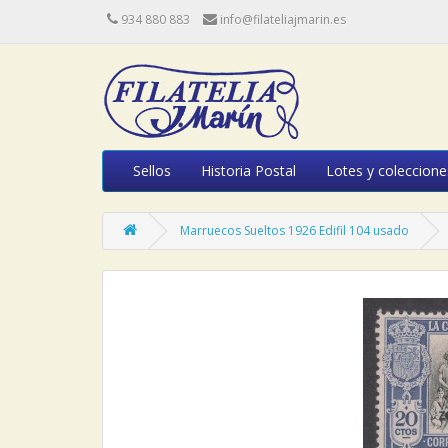
934 880 883
info@filateliajmarin.es
Sellos
Historia Postal
Lotes y coleccione
Marruecos Sueltos 1926 Edifil 104 usado