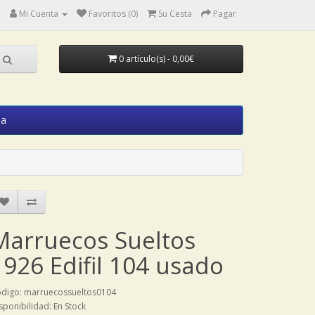
Mi Cuenta
Favoritos (0)
Su Cesta
Pagar
0 artículo(s) - 0,00€
ia
Marruecos Sueltos
1926 Edifil 104 usado
digo: marruecossueltos0104
sponibilidad: En Stock