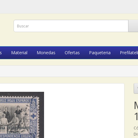
s
Material
Monedas
Ofertas
Paqueteria
Prefilatel
Có
Di