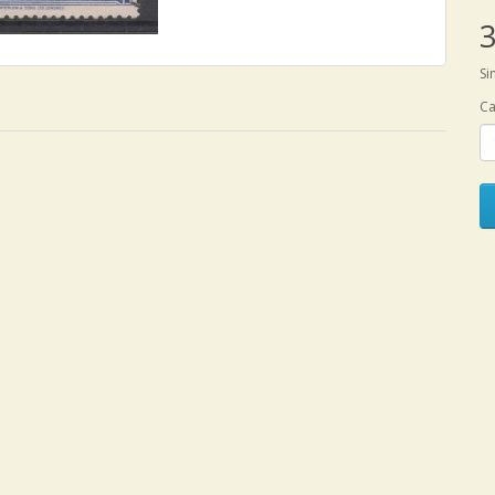
3
Si
Ca