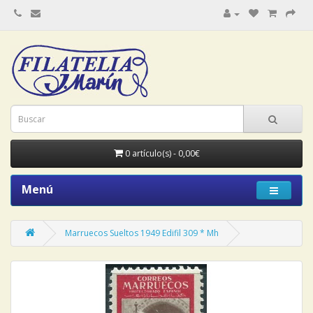
0 artículo(s) - 0,00€
Menú
Marruecos Sueltos 1949 Edifil 309 * Mh