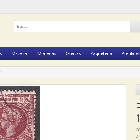
s
Material
Monedas
Ofertas
Paqueteria
Prefilatel
Có
Di