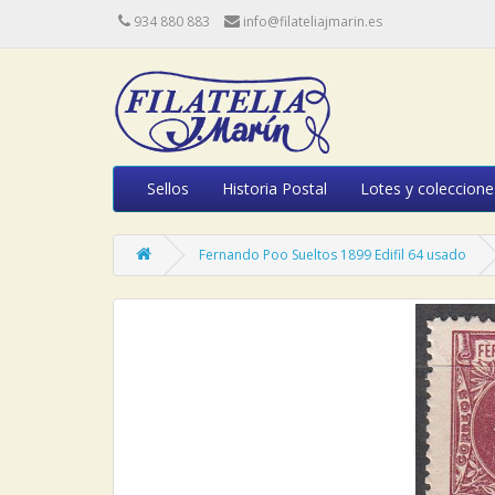
934 880 883
info@filateliajmarin.es
Sellos
Historia Postal
Lotes y coleccione
Fernando Poo Sueltos 1899 Edifil 64 usado