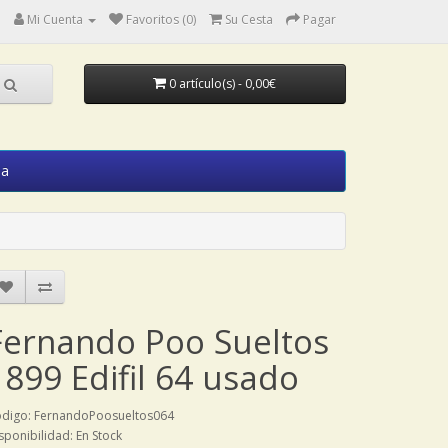
Mi Cuenta
Favoritos (0)
Su Cesta
Pagar
0 artículo(s) - 0,00€
ia
Fernando Poo Sueltos
1899 Edifil 64 usado
digo: FernandoPoosueltos064
sponibilidad: En Stock