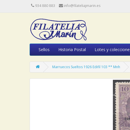
934 880 883
info@filateliajmarin.es
Sellos
Historia Postal
Lotes y coleccione
Marruecos Sueltos 1926 Edifil 103 ** Mnh