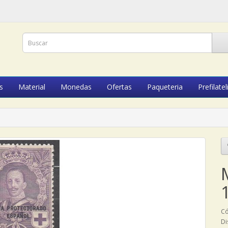
s
Material
Monedas
Ofertas
Paqueteria
Prefilatel
Có
Di