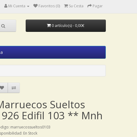
Mi Cuenta
Favoritos (0)
Su Cesta
Pagar
0 artículo(s) - 0,00€
ia
Marruecos Sueltos
1926 Edifil 103 ** Mnh
digo: marruecossueltos0103
sponibilidad: En Stock