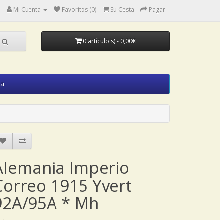
Mi Cuenta
Favoritos (0)
Su Cesta
Pagar
0 artículo(s) - 0,00€
ia
Alemania Imperio
Correo 1915 Yvert
92A/95A * Mh