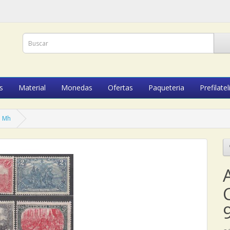
s
Material
Monedas
Ofertas
Paqueteria
Prefilatel
* Mh