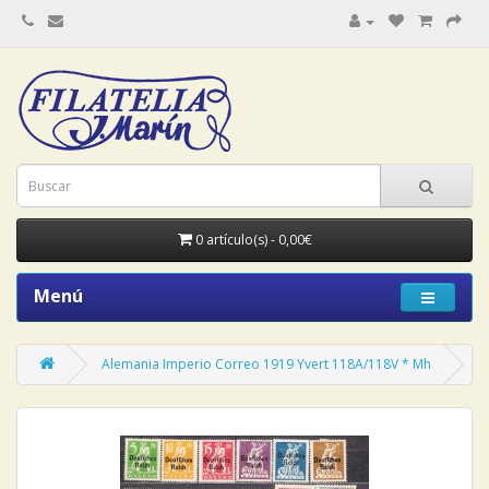
0 artículo(s) - 0,00€
Menú
Alemania Imperio Correo 1919 Yvert 118A/118V * Mh