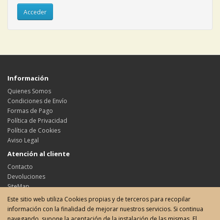
Información
Quienes Somos
Condiciones de Envío
Formas de Pago
Política de Privacidad
Política de Cookies
Aviso Legal
Atención al cliente
Contacto
Devoluciones
SiteMap
Este sitio web utiliza Cookies propias y de terceros para recopilar
Su cuenta
información con la finalidad de mejorar nuestros servicios. Si continua
Su cuenta
navegando, supone la aceptación de la instalación de las mismas. El