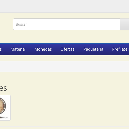
s
Material
Monedas
Ofertas
Paqueteria
Prefilatel
es