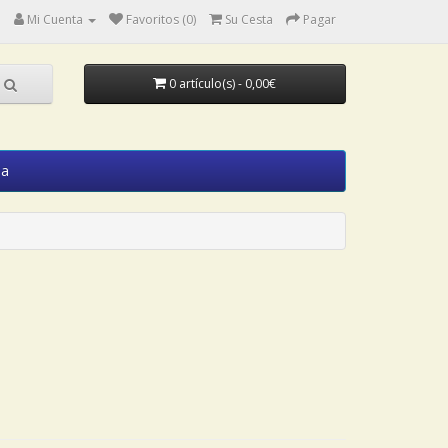
Mi Cuenta
Favoritos (0)
Su Cesta
Pagar
0 artículo(s) - 0,00€
ia