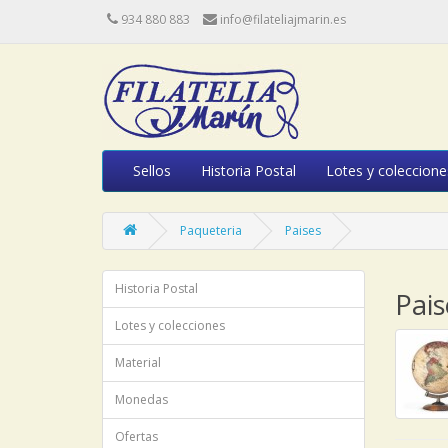
934 880 883
info@filateliajmarin.es
Sellos
Historia Postal
Lotes y coleccione
Paqueteria
Paises
Historia Postal
Pais
Lotes y colecciones
Material
Monedas
Ofertas