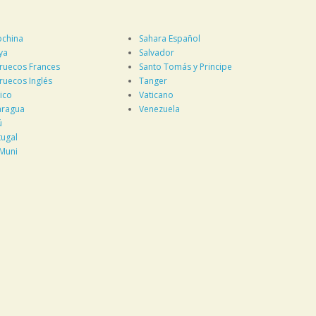
ochina
Sahara Español
ya
Salvador
ruecos Frances
Santo Tomás y Principe
ruecos Inglés
Tanger
ico
Vaticano
aragua
Venezuela
ú
tugal
 Muni