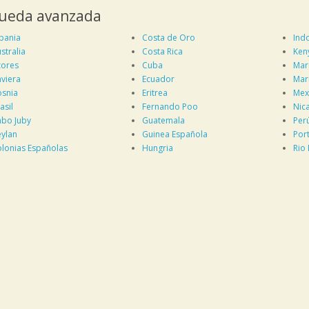
ueda avanzada
bania
Costa de Oro
Ind
stralia
Costa Rica
Ken
ores
Cuba
Mar
viera
Ecuador
Mar
snia
Eritrea
Mex
asil
Fernando Poo
Nic
bo Juby
Guatemala
Per
ylan
Guinea Española
Por
lonias Españolas
Hungria
Rio