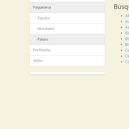
Búsq
Paqueteria
Al
- España
Au
Az
- Mundiales
Ba
Bo
- Paises
Br
Prefilatelia
Ca
Ce
Sellos
Co