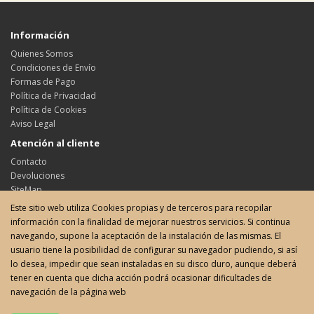
Información
Quienes Somos
Condiciones de Envío
Formas de Pago
Política de Privacidad
Política de Cookies
Aviso Legal
Atención al cliente
Contacto
Devoluciones
SiteMap
Este sitio web utiliza Cookies propias y de terceros para recopilar
Su cuenta
información con la finalidad de mejorar nuestros servicios. Si continua
Su cuenta
navegando, supone la aceptación de la instalación de las mismas. El
Historial de pedidos
usuario tiene la posibilidad de configurar su navegador pudiendo, si así
Favoritos
lo desea, impedir que sean instaladas en su disco duro, aunque deberá
Boletín de noticias
tener en cuenta que dicha acción podrá ocasionar dificultades de
navegación de la página web