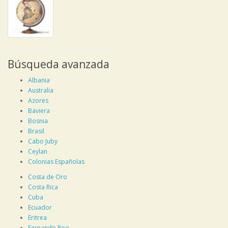
Búsqueda avanzada
Albania
Australia
Azores
Baviera
Bosnia
Brasil
Cabo Juby
Ceylan
Colonias Españolas
Costa de Oro
Costa Rica
Cuba
Ecuador
Eritrea
Fernando Poo