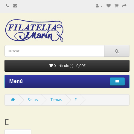
0 artículo(s) - 0,00€
Menú
Sellos
Temas
E
E