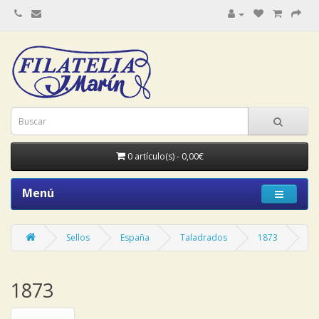
0 artículo(s) - 0,00€
Menú
Sellos
España
Taladrados
1873
1873