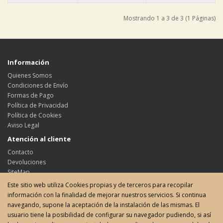
Mostrando 1 a 3 de 3 (1 Páginas)
Información
Quienes Somos
Condiciones de Envío
Formas de Pago
Política de Privacidad
Política de Cookies
Aviso Legal
Atención al cliente
Contacto
Devoluciones
SiteMap
Este sitio web utiliza Cookies propias y de terceros para recopilar
Su cuenta
información con la finalidad de mejorar nuestros servicios. Si continua
Su cuenta
navegando, supone la aceptación de la instalación de las mismas. El
Historial de pedidos
usuario tiene la posibilidad de configurar su navegador pudiendo, si así
Favoritos