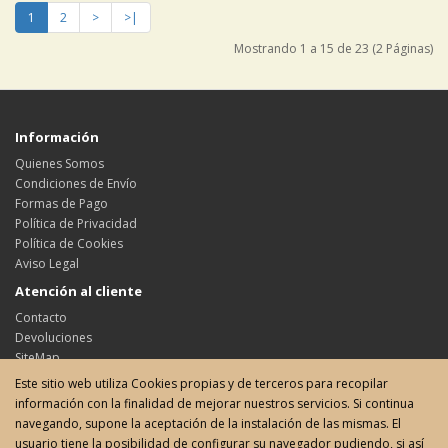
1
2
>
>|
Mostrando 1 a 15 de 23 (2 Páginas)
Información
Quienes Somos
Condiciones de Envío
Formas de Pago
Política de Privacidad
Política de Cookies
Aviso Legal
Atención al cliente
Contacto
Devoluciones
SiteMap
Este sitio web utiliza Cookies propias y de terceros para recopilar
Su cuenta
información con la finalidad de mejorar nuestros servicios. Si continua
Su cuenta
navegando, supone la aceptación de la instalación de las mismas. El
Historial de pedidos
usuario tiene la posibilidad de configurar su navegador pudiendo, si así