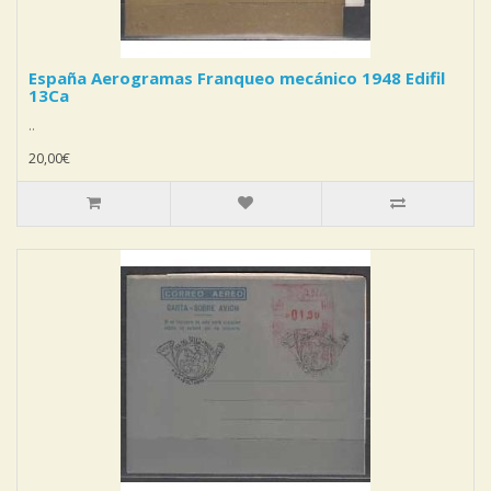
España Aerogramas Franqueo mecánico 1948 Edifil
13Ca
..
20,00€