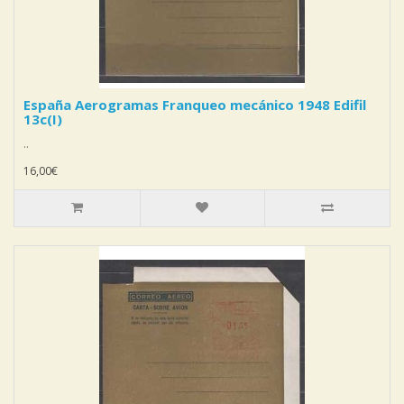
España Aerogramas Franqueo mecánico 1948 Edifil
13c(I)
..
16,00€