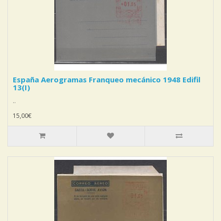
España Aerogramas Franqueo mecánico 1948 Edifil
13(I)
..
15,00€