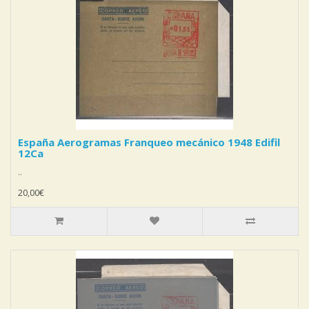
España Aerogramas Franqueo mecánico 1948 Edifil
12Ca
..
20,00€