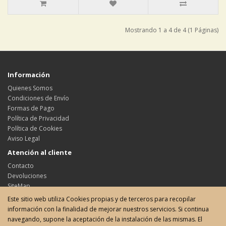
Mostrando 1 a 4 de 4 (1 Páginas)
Información
Quienes Somos
Condiciones de Envío
Formas de Pago
Política de Privacidad
Política de Cookies
Aviso Legal
Atención al cliente
Contacto
Devoluciones
SiteMap
Este sitio web utiliza Cookies propias y de terceros para recopilar
Su cuenta
información con la finalidad de mejorar nuestros servicios. Si continua
Su cuenta
navegando, supone la aceptación de la instalación de las mismas. El
Historial de pedidos