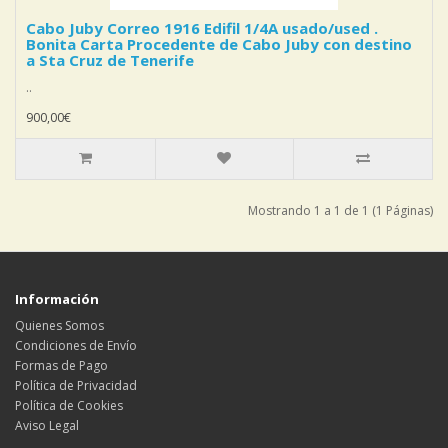
Cabo Juby Correo 1916 Edifil 1/4A usado/used .
Bonita Carta Procedente de Cabo Juby con destino
a Sta Cruz de Tenerife
..
900,00€
Mostrando 1 a 1 de 1 (1 Páginas)
Información
Quienes Somos
Condiciones de Envío
Formas de Pago
Política de Privacidad
Política de Cookies
Aviso Legal