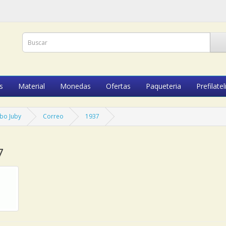
s
Material
Monedas
Ofertas
Paqueteria
Prefilatel
bo Juby
Correo
1937
7