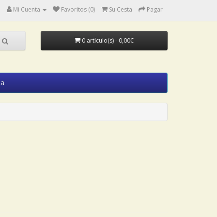
Mi Cuenta
Favoritos (0)
Su Cesta
Pagar
0 artículo(s) - 0,00€
ia