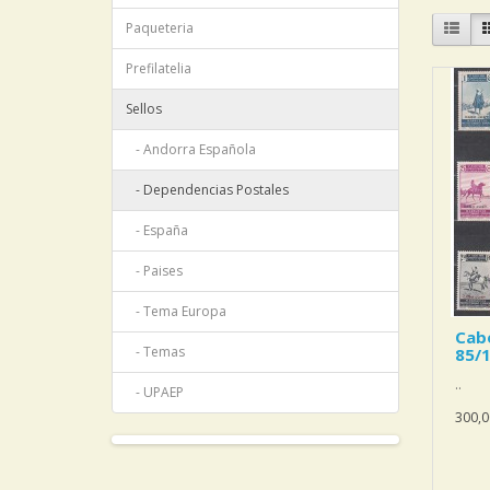
Paqueteria
Prefilatelia
Sellos
- Andorra Española
- Dependencias Postales
- España
- Paises
- Tema Europa
Cabo
- Temas
85/
..
- UPAEP
300,0