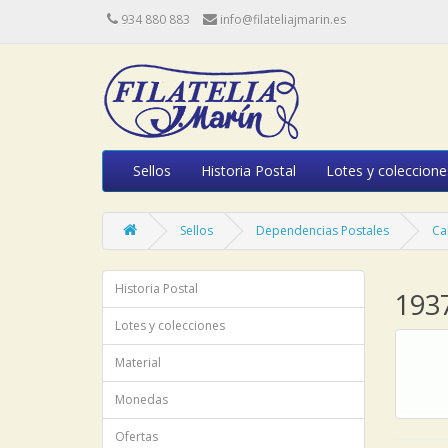
934 880 883
info@filateliajmarin.es
Sellos
Historia Postal
Lotes y coleccione
Sellos
Dependencias Postales
Ca
Historia Postal
193
Lotes y colecciones
Material
Monedas
Ofertas