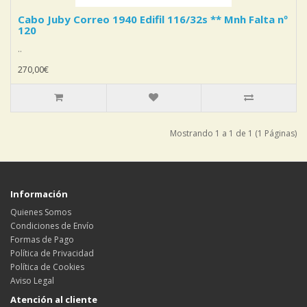
Cabo Juby Correo 1940 Edifil 116/32s ** Mnh Falta nº
120
..
270,00€
Mostrando 1 a 1 de 1 (1 Páginas)
Información
Quienes Somos
Condiciones de Envío
Formas de Pago
Política de Privacidad
Política de Cookies
Aviso Legal
Atención al cliente