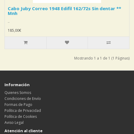
Cabo Juby Correo 1948 Edifil 162/72s Sin dentar **
Mnh
..
185,00€
Mostrando 1 a 1 de 1 (1 Páginas)
Información
Quienes Somos
Condiciones de Envío
Formas de Pago
Política de Privacidad
Política de Cookies
Aviso Legal
Atención al cliente