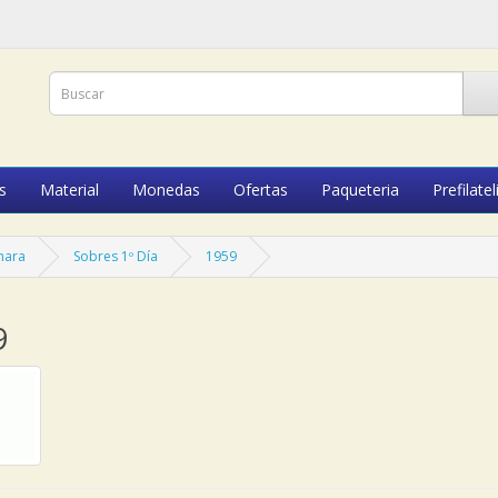
s
Material
Monedas
Ofertas
Paqueteria
Prefilatel
hara
Sobres 1º Día
1959
9