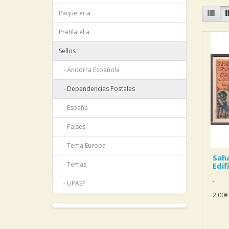
Paqueteria
Prefilatelia
Sellos
- Andorra Española
- Dependencias Postales
- España
- Paises
- Tema Europa
Saha
- Temas
Edif
..
- UPAEP
2,00€