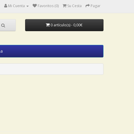
Mi Cuenta
Favoritos (0)
Su Cesta
Pagar
0 artículo(s) - 0,00€
ia