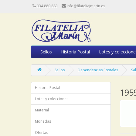
934 880 883
info@filateliajmarin.es
Sellos
Historia Postal
Lotes y coleccione
Sellos
Dependencias Postales
Sa
Historia Postal
195
Lotes y colecciones
Material
Monedas
Ofertas