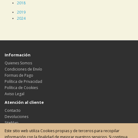
2018
2019
2024
Información
Quienes Somos
Condiciones de Envío
Formas de Pago
Política de Privacidad
Política de Cookies
Aviso Legal
Atención al cliente
Contacto
Devoluciones
SiteMap
Este sitio web utiliza Cookies propias y de terceros para recopilar
Su cuenta
información con la finalidad de mejorar nuestros servicios. Si continua