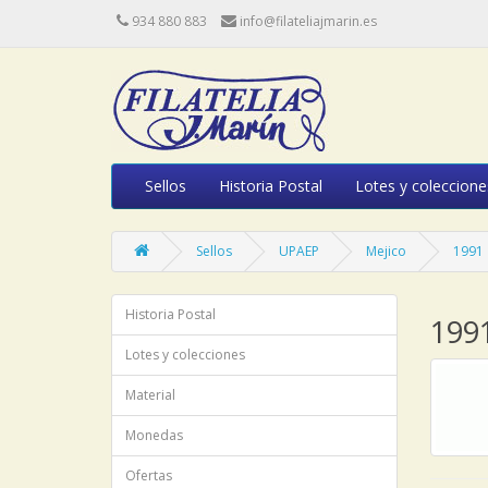
934 880 883
info@filateliajmarin.es
Sellos
Historia Postal
Lotes y coleccione
Sellos
UPAEP
Mejico
1991
Historia Postal
199
Lotes y colecciones
Material
Monedas
Ofertas