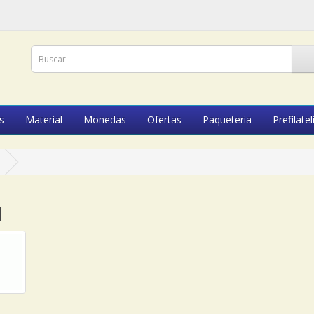
s
Material
Monedas
Ofertas
Paqueteria
Prefilatel
1