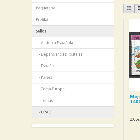
Paqueteria
Prefilatelia
Sellos
- Andorra Española
- Dependencias Postales
- España
- Paises
- Tema Europa
Mej
- Temas
140
..
- UPAEP
2,00€