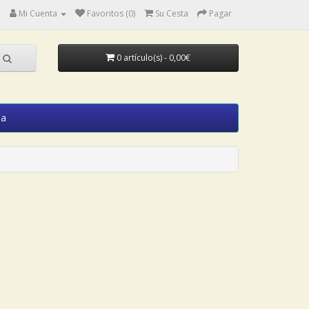
Mi Cuenta
Favoritos (0)
Su Cesta
Pagar
0 artículo(s) - 0,00€
ia