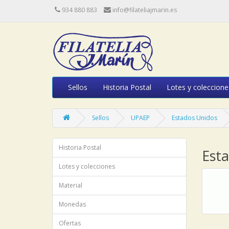
934 880 883
info@filateliajmarin.es
Sellos
Historia Postal
Lotes y coleccione
Sellos
UPAEP
Estados Unidos
Historia Postal
Est
Lotes y colecciones
Material
Monedas
Ofertas