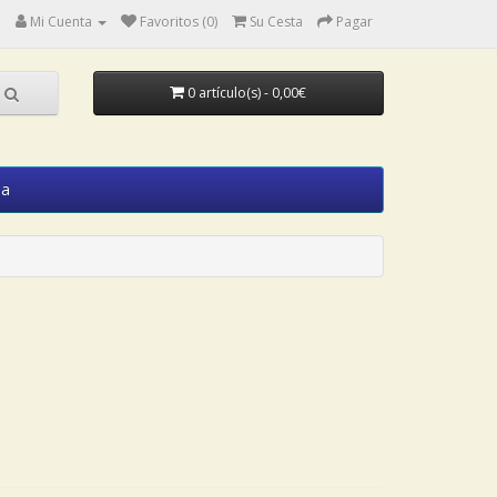
Mi Cuenta
Favoritos (0)
Su Cesta
Pagar
0 artículo(s) - 0,00€
ia