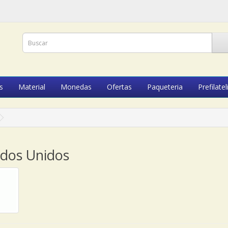
s
Material
Monedas
Ofertas
Paqueteria
Prefilatel
ados Unidos