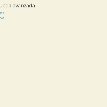
ueda avanzada
989
990