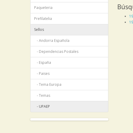
Búsq
Paqueteria
1
Prefilatelia
1
Sellos
- Andorra Española
- Dependencias Postales
- España
- Paises
- Tema Europa
- Temas
- UPAEP