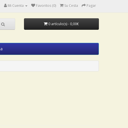
Mi Cuenta
Favoritos (0)
Su Cesta
Pagar
0 artículo(s) - 0,00€
ia