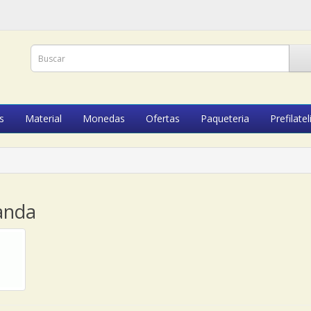
s
Material
Monedas
Ofertas
Paqueteria
Prefilatel
anda