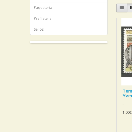
Paqueteria
Prefilatelia
Sellos
Tem
Yver
..
1,00€