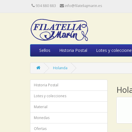
934 880 883
info@filateliajmarin.es
Sellos
Historia Postal
Lotes y coleccione
Holanda
Historia Postal
Hol
Lotes y colecciones
Material
Monedas
Ofertas