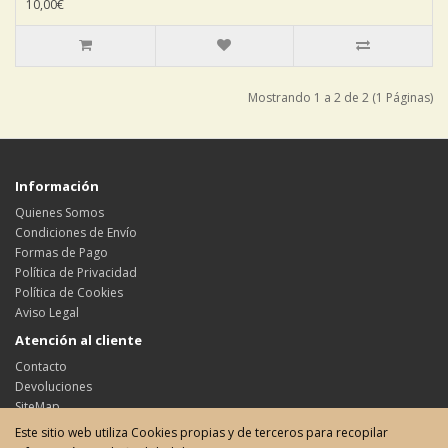
10,00€
Mostrando 1 a 2 de 2 (1 Páginas)
Información
Quienes Somos
Condiciones de Envío
Formas de Pago
Política de Privacidad
Política de Cookies
Aviso Legal
Atención al cliente
Contacto
Devoluciones
SiteMap
Este sitio web utiliza Cookies propias y de terceros para recopilar
Su cuenta