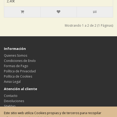
2,40€
Mostrando 1 a 2 de 2 (1 Páginas)
Información
Quienes Somos
Condiciones de Envío
Formas de Pago
Política de Privacidad
Política de Cookies
Aviso Legal
Atención al cliente
Contacto
Devoluciones
SiteMap
Este sitio web utiliza Cookies propias y de terceros para recopilar
Su cuenta