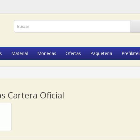
s
Material
Monedas
Ofertas
Paqueteria
Prefilatel
s Cartera Oficial