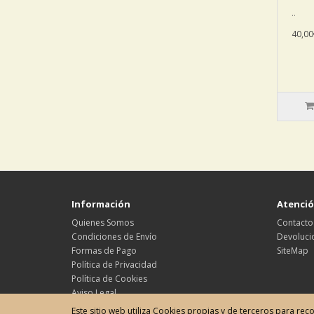
..
40,00
Información
Atención
Quienes Somos
Contacto
Condiciones de Envío
Devoluci
Formas de Pago
SiteMap
Política de Privacidad
Política de Cookies
Aviso Legal
Este sitio web utiliza Cookies propias y de terceros para rec