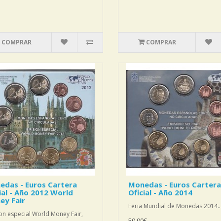
COMPRAR
COMPRAR
edas - Euros Cartera
Monedas - Euros Cartera
ial - Año 2012 World
Oficial - Año 2014
ey Fair
Feria Mundial de Monedas 2014..
on especial World Money Fair,
50,00€