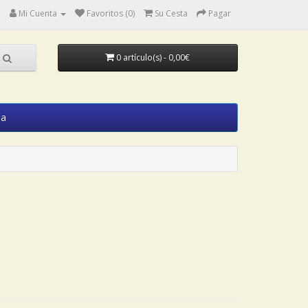
Mi Cuenta
Favoritos (0)
Su Cesta
Pagar
0 artículo(s) - 0,00€
ia