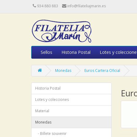
934 880 883
info@filateliajmarin.es
Sellos
Historia Postal
Lotes y coleccione
Monedas
Euros Cartera Oficial
Historia Postal
Euro
Lotes y colecciones
Material
Monedas
- Billete souvenir