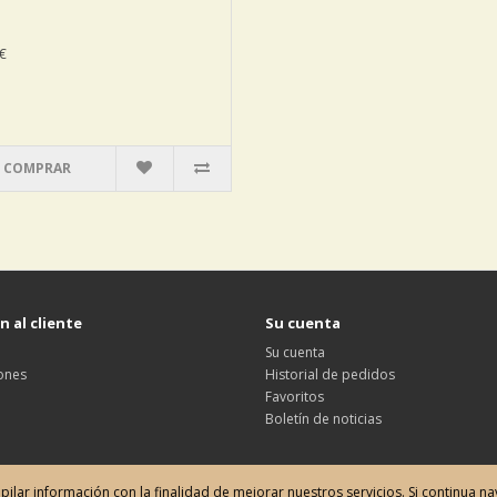
€
COMPRAR
 al cliente
Su cuenta
Su cuenta
ones
Historial de pedidos
Favoritos
Boletín de noticias
opilar información con la finalidad de mejorar nuestros servicios. Si continua 