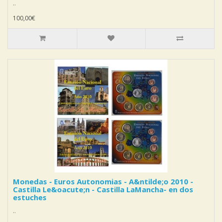
..
100,00€
Monedas - Euros Autonomias - A&ntilde;o 2010 -
Castilla Le&oacute;n - Castilla LaMancha- en dos
estuches
..