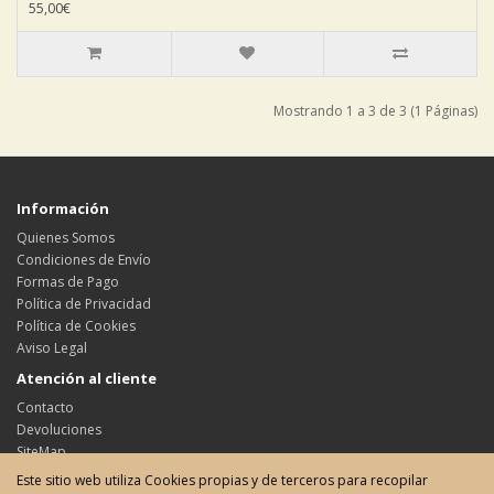
55,00€
Mostrando 1 a 3 de 3 (1 Páginas)
Información
Quienes Somos
Condiciones de Envío
Formas de Pago
Política de Privacidad
Política de Cookies
Aviso Legal
Atención al cliente
Contacto
Devoluciones
SiteMap
Este sitio web utiliza Cookies propias y de terceros para recopilar
Su cuenta