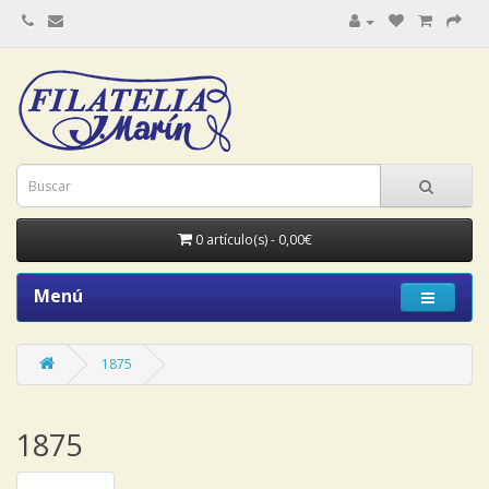
0 artículo(s) - 0,00€
Menú
1875
1875