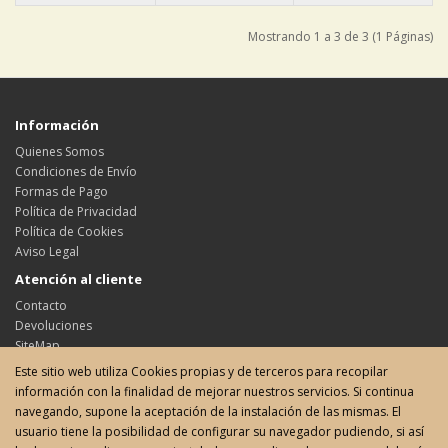
Mostrando 1 a 3 de 3 (1 Páginas)
Información
Quienes Somos
Condiciones de Envío
Formas de Pago
Política de Privacidad
Política de Cookies
Aviso Legal
Atención al cliente
Contacto
Devoluciones
SiteMap
Este sitio web utiliza Cookies propias y de terceros para recopilar
Su cuenta
información con la finalidad de mejorar nuestros servicios. Si continua
Su cuenta
navegando, supone la aceptación de la instalación de las mismas. El
Historial de pedidos
usuario tiene la posibilidad de configurar su navegador pudiendo, si así
Favoritos