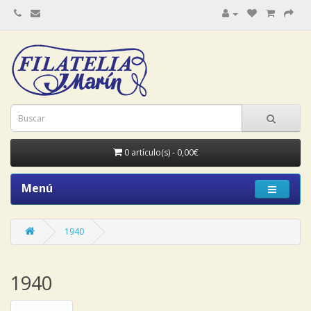
0 artículo(s) - 0,00€
Menú
1940
1940