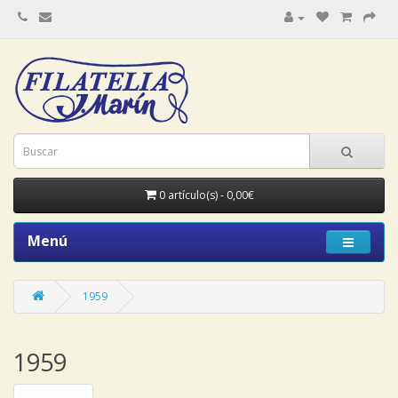
0 artículo(s) - 0,00€
Menú
1959
1959