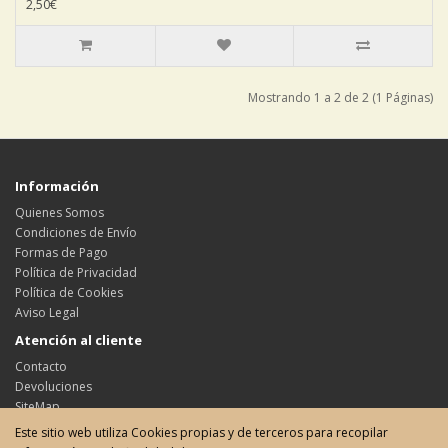
2,50€
Mostrando 1 a 2 de 2 (1 Páginas)
Información
Quienes Somos
Condiciones de Envío
Formas de Pago
Política de Privacidad
Política de Cookies
Aviso Legal
Atención al cliente
Contacto
Devoluciones
SiteMap
Este sitio web utiliza Cookies propias y de terceros para recopilar
Su cuenta