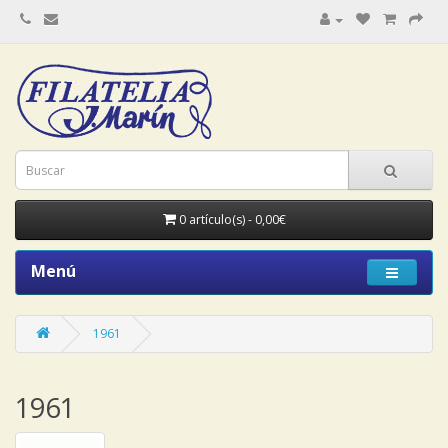
0 artículo(s) - 0,00€
Menú
1961
1961