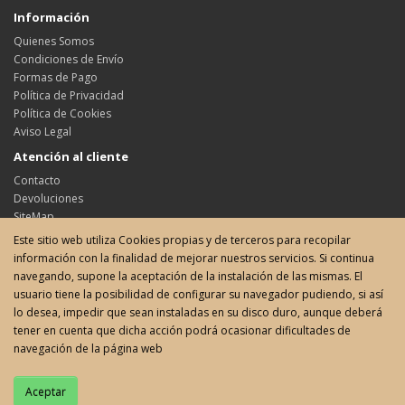
Información
Quienes Somos
Condiciones de Envío
Formas de Pago
Política de Privacidad
Política de Cookies
Aviso Legal
Atención al cliente
Contacto
Devoluciones
SiteMap
Este sitio web utiliza Cookies propias y de terceros para recopilar
Su cuenta
información con la finalidad de mejorar nuestros servicios. Si continua
Su cuenta
navegando, supone la aceptación de la instalación de las mismas. El
Historial de pedidos
usuario tiene la posibilidad de configurar su navegador pudiendo, si así
Favoritos
lo desea, impedir que sean instaladas en su disco duro, aunque deberá
Boletín de noticias
tener en cuenta que dicha acción podrá ocasionar dificultades de
navegación de la página web
Calle Bailén 85 - 08009 Barcelona - Filatelia J.Marin © 2026. Todos los
Aceptar
derechos reservados