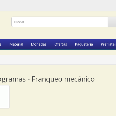
s
Material
Monedas
Ofertas
Paqueteria
Prefilatel
ogramas - Franqueo mecánico