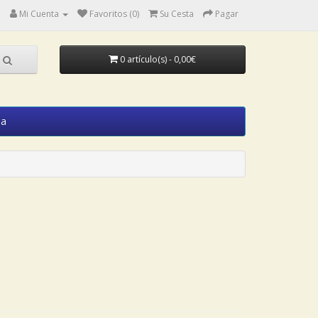
Mi Cuenta
Favoritos (0)
Su Cesta
Pagar
0 artículo(s) - 0,00€
ia