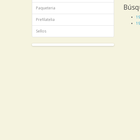
Búsq
Paqueteria
1
Prefilatelia
1
Sellos