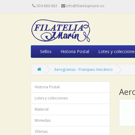
934 880 883
info@filateliajmarin.es
Sellos
Historia Postal
Lotes y coleccione
Aerogramas - Franqueo mecánico
Historia Postal
Aer
Lotes y colecciones
Material
Monedas
Ofertas