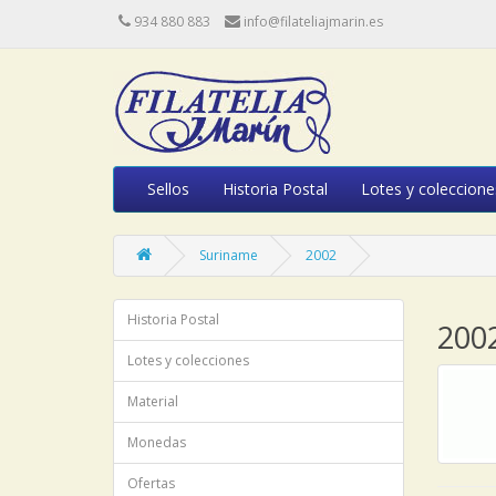
934 880 883
info@filateliajmarin.es
Sellos
Historia Postal
Lotes y coleccione
Suriname
2002
Historia Postal
200
Lotes y colecciones
Material
Monedas
Ofertas