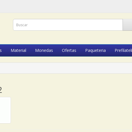
s
Material
Monedas
Ofertas
Paqueteria
Prefilatel
2