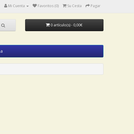
Mi Cuenta
Favoritos (0)
Su Cesta
Pagar
0 artículo(s) - 0,00€
ia