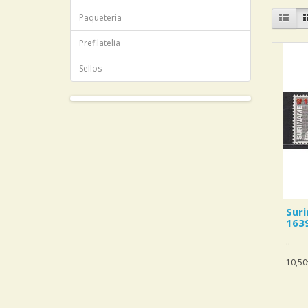
Paqueteria
Prefilatelia
Sellos
Sur
163
..
10,50