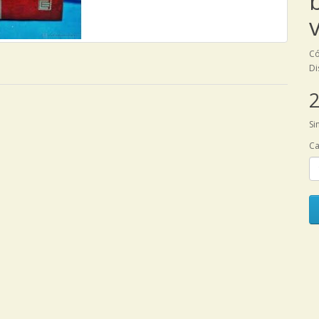
Có
Di
2
Si
Ca