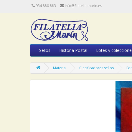
934 880 883
info@filateliajmarin.es
Sellos
Historia Postal
Lotes y coleccione
Material
Clasificadores sellos
Edi