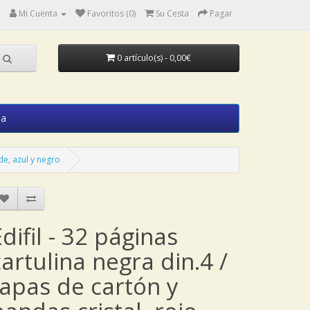
Mi Cuenta
Favoritos (0)
Su Cesta
Pagar
0 artículo(s) - 0,00€
ia
rde, azul y negro
Edifil - 32 páginas
cartulina negra din.4 /
tapas de cartón y