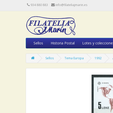
934 880 883
info@filateliajmarin.es
Sellos
Historia Postal
Lotes y coleccione
Sellos
Tema Europa
1992