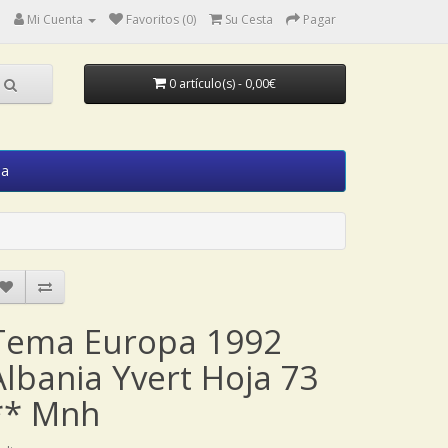
Mi Cuenta
Favoritos (0)
Su Cesta
Pagar
0 artículo(s) - 0,00€
ia
Tema Europa 1992
Albania Yvert Hoja 73
** Mnh