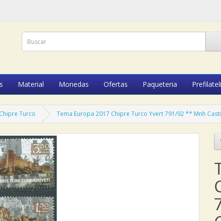
s
Material
Monedas
Ofertas
Paqueteria
Prefilatel
Chipre Turco
Tema Europa 2017 Chipre Turco Yvert 791/92 ** Mnh Casti