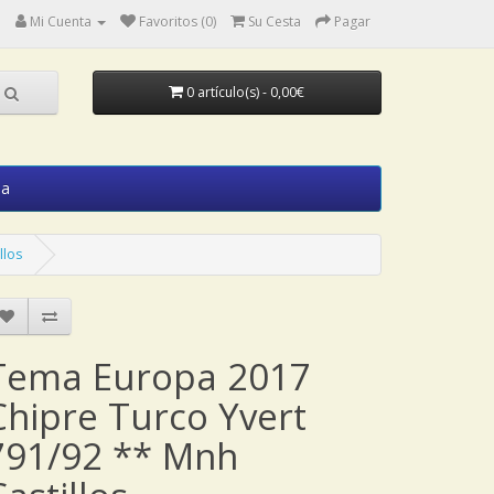
Mi Cuenta
Favoritos (0)
Su Cesta
Pagar
0 artículo(s) - 0,00€
ia
llos
Tema Europa 2017
Chipre Turco Yvert
791/92 ** Mnh