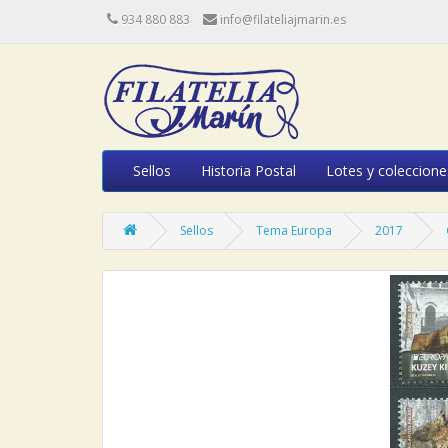
934 880 883
info@filateliajmarin.es
Sellos
Historia Postal
Lotes y coleccione
Sellos
Tema Europa
2017