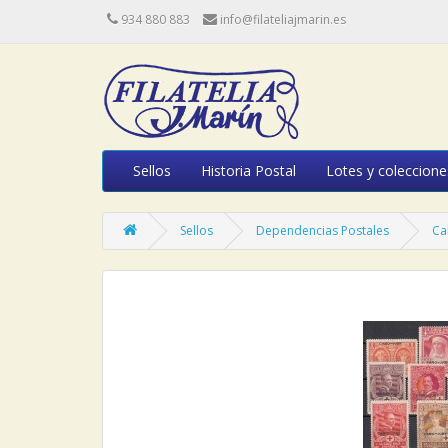
934 880 883
info@filateliajmarin.es
Sellos
Historia Postal
Lotes y coleccione
Sellos
Dependencias Postales
Ca