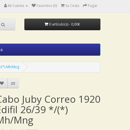
Mi Cuenta
Favoritos (0)
Su Cesta
Pagar
0 artículo(s) - 0,00€
ia
*/(*) Mh/Mng
Cabo Juby Correo 1920
difil 26/39 */(*)
Mh/Mng