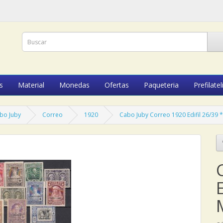
s
Material
Monedas
Ofertas
Paqueteria
Prefilatel
bo Juby
Correo
1920
Cabo Juby Correo 1920 Edifil 26/39 
E