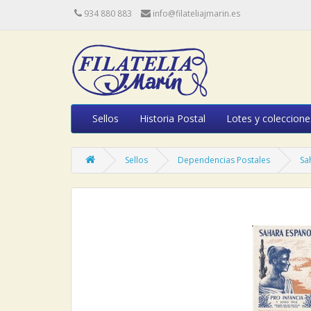
934 880 883
info@filateliajmarin.es
Sellos
Historia Postal
Lotes y coleccione
Sellos
Dependencias Postales
Sa