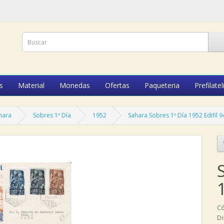
s
Material
Monedas
Ofertas
Paqueteria
Prefilatel
hara
Sobres 1º Día
1952
Sahara Sobres 1º Día 1952 Edifil 9
Có
Di