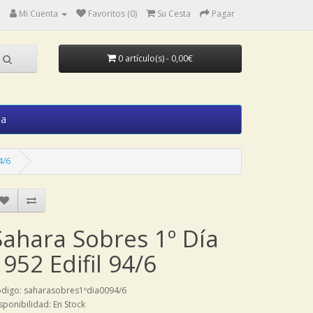
Mi Cuenta
Favoritos (0)
Su Cesta
Pagar
0 artículo(s) - 0,00€
ia
4/6
Sahara Sobres 1º Día
1952 Edifil 94/6
digo: saharasobres1ºdia0094/6
sponibilidad: En Stock