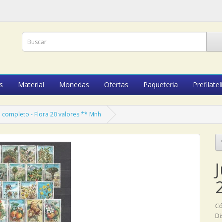
s
Material
Monedas
Ofertas
Paqueteria
Prefilatel
 completo - Flora 20 valores ** Mnh
Có
Di