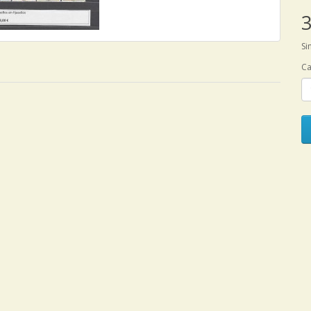
3
Si
Ca