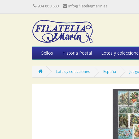
934 880 883
info@filateliajmarin.es
Sellos
Historia Postal
Lotes y coleccione
Lotes y colecciones
España
Juego