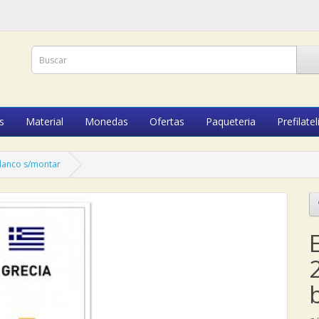
s
Material
Monedas
Ofertas
Paqueteria
Prefilatel
blanco s/montar
E