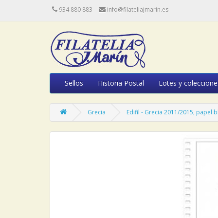
934 880 883
info@filateliajmarin.es
Sellos
Historia Postal
Lotes y coleccione
Grecia
Edifil - Grecia 2011/2015, papel 