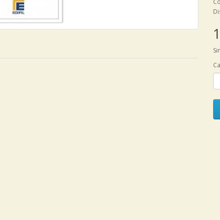
Có
Di
1
Si
Ca