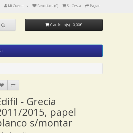
Mi Cuenta
Favoritos (0)
Su Cesta
Pagar
0 artículo(s) - 0,00€
ia
difil - Grecia
2011/2015, papel
blanco s/montar