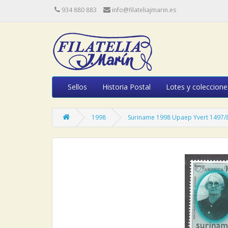
934 880 883
info@filateliajmarin.es
Sellos
Historia Postal
Lotes y coleccione
1998
Suriname 1998 Upaep Yvert 1497/