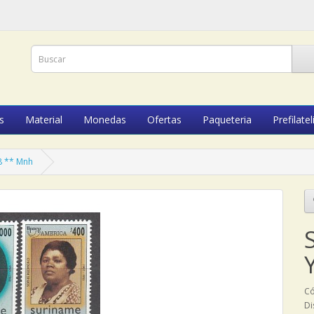
s
Material
Monedas
Ofertas
Paqueteria
Prefilatel
8 ** Mnh
Có
Di